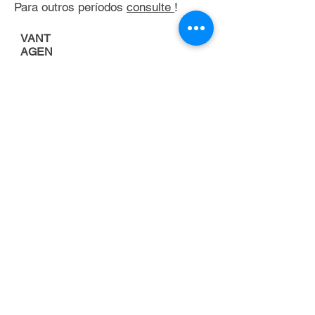
Para outros períodos
consulte
!
VANT
AGEN
S
Porque alugar uma
empilhadeira
FOCO NA
ATIVIDADE
PRINCIPAL DA
EMPRESA