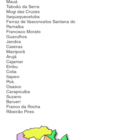
Mauá
Taboão da Serra
Mogi das Cruzes
Itaquaquecetuba
Ferraz de Vasconcelos Santana do
Parnaíba
Francisco Morato
Guarulhos
Jandira
Caieiras
Mairiporã
Arujá
Cajamar
Embu
Cotia
Itapevi
Poá
Osasco
Carapicuíba
Suzano
Barueri
Franco da Rocha
Ribeirão Pires