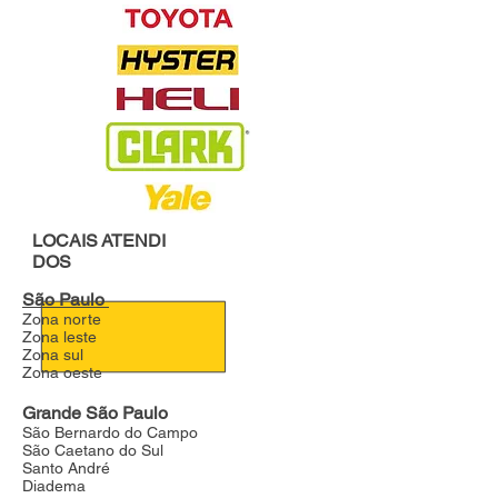
LOCAIS
ATENDI
DOS
São Paulo
Zona norte
Zona leste
Zona sul
Zona oeste
Grande São Paulo
São Bernardo do Campo
São Caetano do Sul
Santo André
Diadema