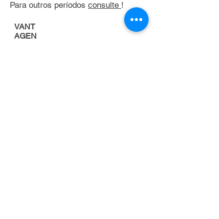
Para outros períodos
consulte
!
VANT
AGEN
S
Porque alugar uma
empilhadeira
FOCO NA
ATIVIDADE
PRINCIPAL DA
EMPRESA