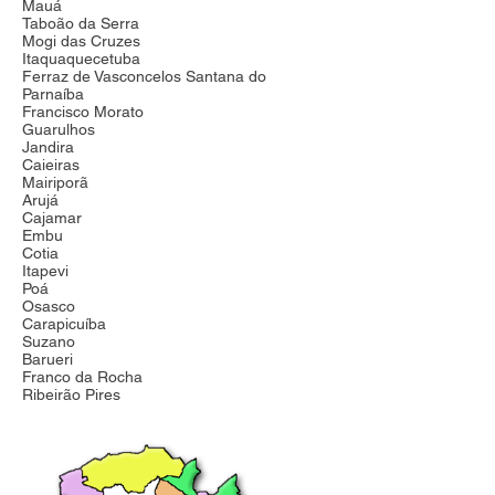
Mauá
Taboão da Serra
Mogi das Cruzes
Itaquaquecetuba
Ferraz de Vasconcelos Santana do
Parnaíba
Francisco Morato
Guarulhos
Jandira
Caieiras
Mairiporã
Arujá
Cajamar
Embu
Cotia
Itapevi
Poá
Osasco
Carapicuíba
Suzano
Barueri
Franco da Rocha
Ribeirão Pires