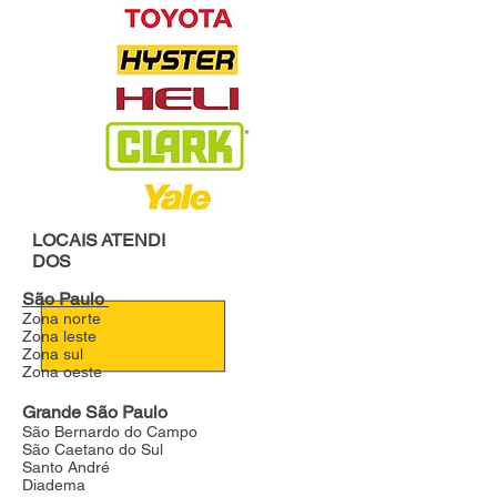
LOCAIS
ATENDI
DOS
São Paulo
Zona norte
Zona leste
Zona sul
Zona oeste
Grande São Paulo
São Bernardo do Campo
São Caetano do Sul
Santo André
Diadema