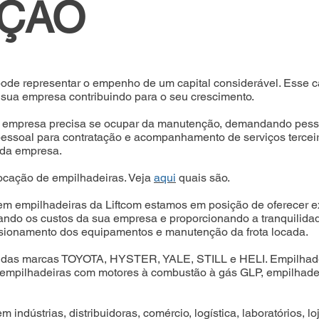
IÇÃO
de representar o empenho de um capital considerável. Esse cap
 sua empresa contribuindo para o seu crescimento.
, a empresa precisa se ocupar da manutenção, demandando pes
 pessoal para contratação e acompanhamento de serviços terceir
l da empresa.
ocação de empilhadeiras. Veja
aqui
quais são.
m empilhadeiras da Liftcom estamos em posição de oferecer ex
ando os custos da sua empresa e proporcionando a tranquilidad
ionamento dos equipamentos e manutenção da frota locada.
das marcas TOYOTA, HYSTER, YALE, STILL e HELI. Empilhadeir
mpilhadeiras com motores à combustão à gás GLP, empilhadeiras 
 indústrias, distribuidoras, comércio, logística, laboratórios, l