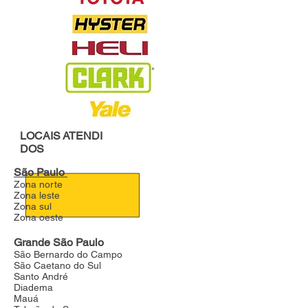
LOCAIS
ATENDI
DOS
São Paulo
Zona norte
Zona leste
Zona sul
Zona oeste
Grande São Paulo
São Bernardo do Campo
São Caetano do Sul
Santo André
Diadema
Mauá