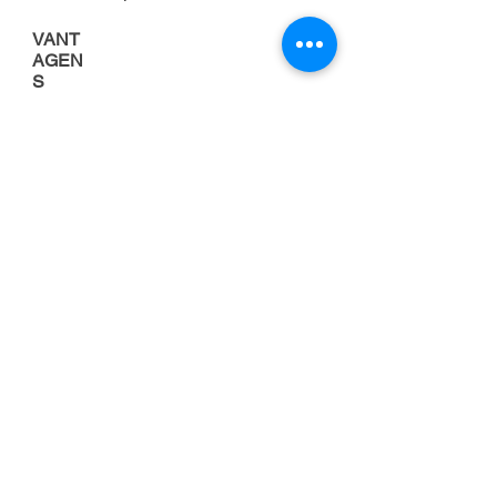
VANT
AGEN
S
Porque alugar uma
empilhadeira
FOCO NA
ATIVIDADE
PRINCIPAL DA
EMPRESA
Cuidar da manutenção de