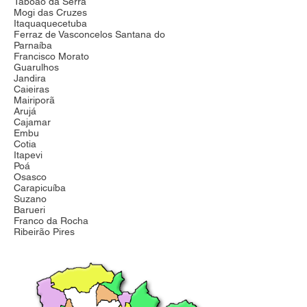
Taboão da Serra
Mogi das Cruzes
Itaquaquecetuba
Ferraz de Vasconcelos Santana do
Parnaíba
Francisco Morato
Guarulhos
Jandira
Caieiras
Mairiporã
Arujá
Cajamar
Embu
Cotia
Itapevi
Poá
Osasco
Carapicuíba
Suzano
Barueri
Franco da Rocha
Ribeirão Pires