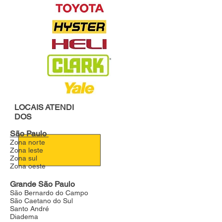
LOCAIS
ATENDI
DOS
São Paulo
Zona norte
Zona leste
Zona sul
Zona oeste
Grande São Paulo
São Bernardo do Campo
São Caetano do Sul
Santo André
Diadema