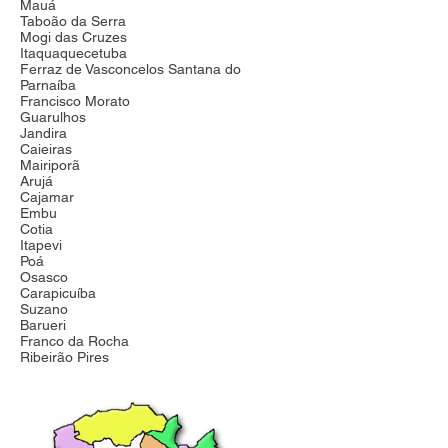
Mauá
Taboão da Serra
Mogi das Cruzes
Itaquaquecetuba
Ferraz de Vasconcelos Santana do
Parnaíba
Francisco Morato
Guarulhos
Jandira
Caieiras
Mairiporã
Arujá
Cajamar
Embu
Cotia
Itapevi
Poá
Osasco
Carapicuíba
Suzano
Barueri
Franco da Rocha
Ribeirão Pires