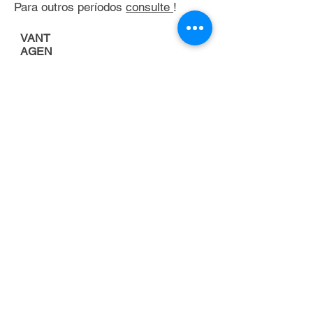
Para outros períodos
consulte
!
VANT
AGEN
S
Porque alugar uma
empilhadeira
FOCO NA
ATIVIDADE
PRINCIPAL DA
EMPRESA