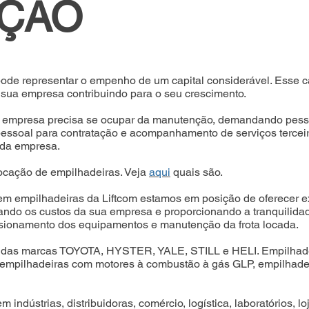
IÇÃO
de representar o empenho de um capital considerável. Esse cap
 sua empresa contribuindo para o seu crescimento.
, a empresa precisa se ocupar da manutenção, demandando pes
 pessoal para contratação e acompanhamento de serviços terceir
l da empresa.
ocação de empilhadeiras. Veja
aqui
quais são.
m empilhadeiras da Liftcom estamos em posição de oferecer ex
ando os custos da sua empresa e proporcionando a tranquilidad
ionamento dos equipamentos e manutenção da frota locada.
das marcas TOYOTA, HYSTER, YALE, STILL e HELI. Empilhadeir
mpilhadeiras com motores à combustão à gás GLP, empilhadeiras 
 indústrias, distribuidoras, comércio, logística, laboratórios, l