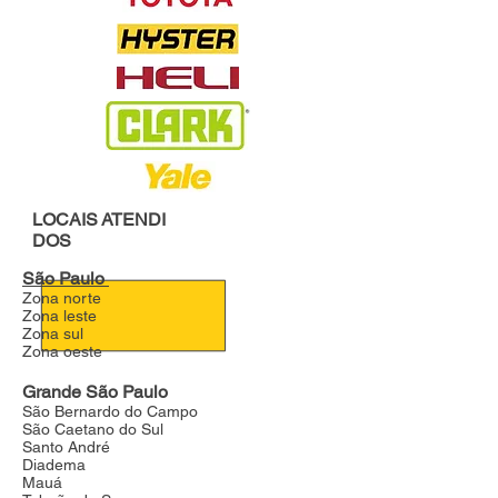
LOCAIS
ATENDI
DOS
São Paulo
Zona norte
Zona leste
Zona sul
Zona oeste
Grande São Paulo
São Bernardo do Campo
São Caetano do Sul
Santo André
Diadema
Mauá