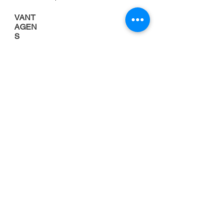
VANT
AGEN
S
Porque alugar uma
empilhadeira
FOCO NA
ATIVIDADE
PRINCIPAL DA
EMPRESA
Cuidar da manutenção de