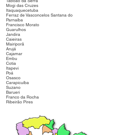
Taboão da Serra
Mogi das Cruzes
Itaquaquecetuba
Ferraz de Vasconcelos Santana do
Parnaíba
Francisco Morato
Guarulhos
Jandira
Caieiras
Mairiporã
Arujá
Cajamar
Embu
Cotia
Itapevi
Poá
Osasco
Carapicuíba
Suzano
Barueri
Franco da Rocha
Ribeirão Pires