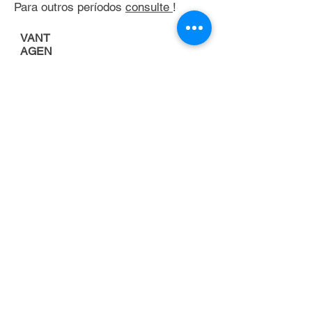
Para outros períodos
consulte
!
VANT
AGEN
S
Porque alugar uma
empilhadeira
FOCO NA
ATIVIDADE
PRINCIPAL DA
EMPRESA