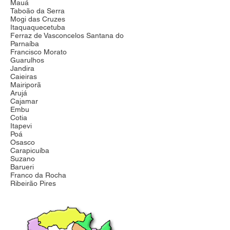
Mauá
Taboão da Serra
Mogi das Cruzes
Itaquaquecetuba
Ferraz de Vasconcelos Santana do
Parnaíba
Francisco Morato
Guarulhos
Jandira
Caieiras
Mairiporã
Arujá
Cajamar
Embu
Cotia
Itapevi
Poá
Osasco
Carapicuíba
Suzano
Barueri
Franco da Rocha
Ribeirão Pires