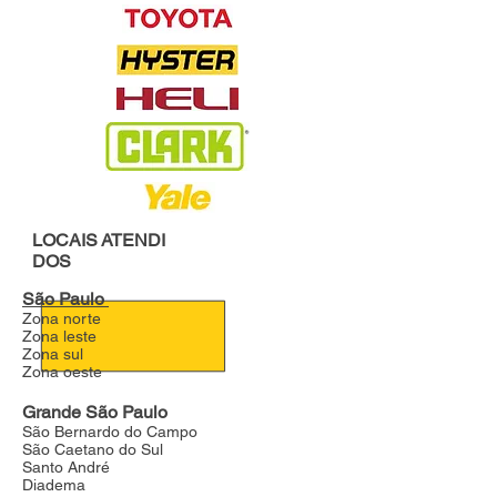
LOCAIS
ATENDI
DOS
São Paulo
Zona norte
Zona leste
Zona sul
Zona oeste
Grande São Paulo
São Bernardo do Campo
São Caetano do Sul
Santo André
Diadema