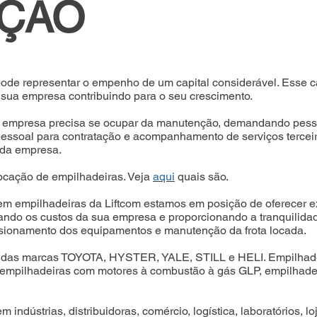
IÇÃO
de representar o empenho de um capital considerável. Esse cap
 sua empresa contribuindo para o seu crescimento.
, a empresa precisa se ocupar da manutenção, demandando pes
 pessoal para contratação e acompanhamento de serviços terceir
l da empresa.
ocação de empilhadeiras. Veja
aqui
quais são.
m empilhadeiras da Liftcom estamos em posição de oferecer ex
ando os custos da sua empresa e proporcionando a tranquilidad
ionamento dos equipamentos e manutenção da frota locada.
das marcas TOYOTA, HYSTER, YALE, STILL e HELI. Empilhadeir
mpilhadeiras com motores à combustão à gás GLP, empilhadeiras 
 indústrias, distribuidoras, comércio, logística, laboratórios, l