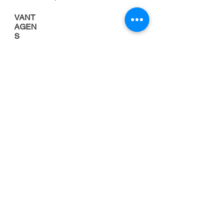
VANT
AGEN
S
Porque alugar uma
empilhadeira
FOCO NA
ATIVIDADE
PRINCIPAL DA
EMPRESA
Cuidar da manutenção de