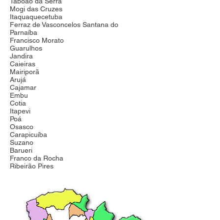
Taboão da Serra
Mogi das Cruzes
Itaquaquecetuba
Ferraz de Vasconcelos Santana do
Parnaíba
Francisco Morato
Guarulhos
Jandira
Caieiras
Mairiporã
Arujá
Cajamar
Embu
Cotia
Itapevi
Poá
Osasco
Carapicuíba
Suzano
Barueri
Franco da Rocha
Ribeirão Pires