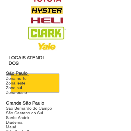
LOCAIS
ATENDI
DOS
São Paulo
Zona norte
Zona leste
Zona sul
Zona oeste
Grande São Paulo
São Bernardo do Campo
São Caetano do Sul
Santo André
Diadema
Mauá