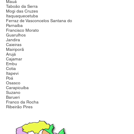
Mauá
Taboão da Serra
Mogi das Cruzes
Itaquaquecetuba
Ferraz de Vasconcelos Santana do
Parnaíba
Francisco Morato
Guarulhos
Jandira
Caieiras
Mairiporã
Arujá
Cajamar
Embu
Cotia
Itapevi
Poá
Osasco
Carapicuíba
Suzano
Barueri
Franco da Rocha
Ribeirão Pires