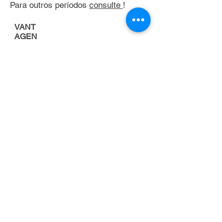
Para outros períodos
consulte
!
VANT
AGEN
S
Porque alugar uma
empilhadeira
FOCO NA
ATIVIDADE
PRINCIPAL DA
EMPRESA