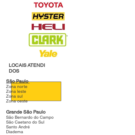
LOCAIS
ATENDI
DOS
São Paulo
Zona norte
Zona leste
Zona sul
Zona oeste
Grande São Paulo
São Bernardo do Campo
São Caetano do Sul
Santo André
Diadema