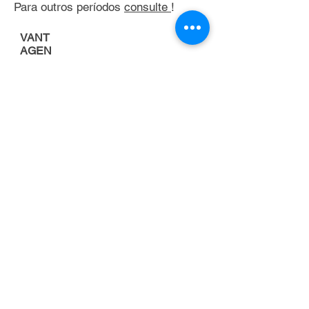
Para outros períodos
consulte
!
VANT
AGEN
S
Porque alugar uma
empilhadeira
FOCO NA
ATIVIDADE
PRINCIPAL DA
EMPRESA