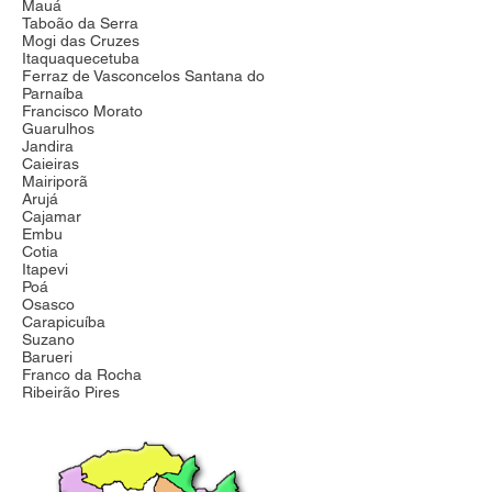
Mauá
Taboão da Serra
Mogi das Cruzes
Itaquaquecetuba
Ferraz de Vasconcelos Santana do
Parnaíba
Francisco Morato
Guarulhos
Jandira
Caieiras
Mairiporã
Arujá
Cajamar
Embu
Cotia
Itapevi
Poá
Osasco
Carapicuíba
Suzano
Barueri
Franco da Rocha
Ribeirão Pires