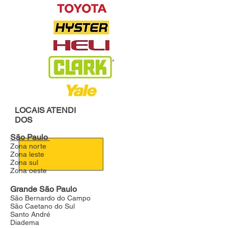
LOCAIS
ATENDI
DOS
São Paulo
Zona norte
Zona leste
Zona sul
Zona oeste
Grande São Paulo
São Bernardo do Campo
São Caetano do Sul
Santo André
Diadema