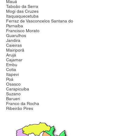
Mauá
Taboão da Serra
Mogi das Cruzes
Itaquaquecetuba
Ferraz de Vasconcelos Santana do
Parnaíba
Francisco Morato
Guarulhos
Jandira
Caieiras
Mairiporã
Arujá
Cajamar
Embu
Cotia
Itapevi
Poá
Osasco
Carapicuíba
Suzano
Barueri
Franco da Rocha
Ribeirão Pires