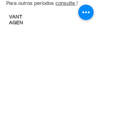
Para outros períodos
consulte
!
VANT
AGEN
S
Porque alugar uma
empilhadeira
FOCO NA
ATIVIDADE
PRINCIPAL DA
EMPRESA