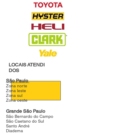
LOCAIS
ATENDI
DOS
São Paulo
Zona norte
Zona leste
Zona sul
Zona oeste
Grande São Paulo
São Bernardo do Campo
São Caetano do Sul
Santo André
Diadema