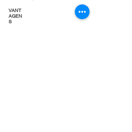
VANT
AGEN
S
Porque alugar uma
empilhadeira
FOCO NA
ATIVIDADE
PRINCIPAL DA
EMPRESA
Cuidar da manutenção de