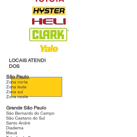
LOCAIS
ATENDI
DOS
São Paulo
Zona norte
Zona leste
Zona sul
Zona oeste
Grande São Paulo
São Bernardo do Campo
São Caetano do Sul
Santo André
Diadema
Mauá