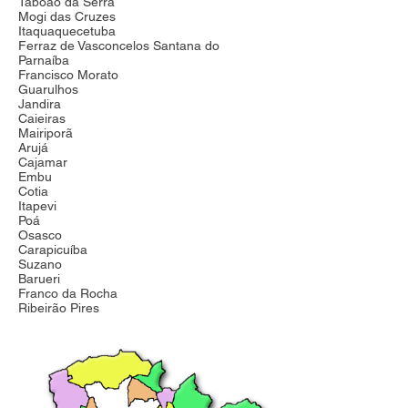
Taboão da Serra
Mogi das Cruzes
Itaquaquecetuba
Ferraz de Vasconcelos Santana do
Parnaíba
Francisco Morato
Guarulhos
Jandira
Caieiras
Mairiporã
Arujá
Cajamar
Embu
Cotia
Itapevi
Poá
Osasco
Carapicuíba
Suzano
Barueri
Franco da Rocha
Ribeirão Pires