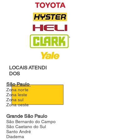
LOCAIS
ATENDI
DOS
São Paulo
Zona norte
Zona leste
Zona sul
Zona oeste
Grande São Paulo
São Bernardo do Campo
São Caetano do Sul
Santo André
Diadema