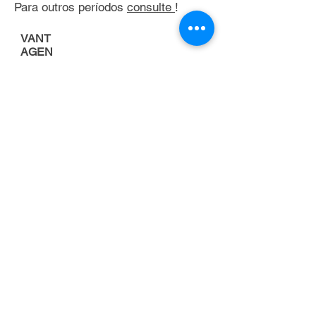
Para outros períodos
consulte
!
VANT
AGEN
S
Porque alugar uma
empilhadeira
FOCO NA
ATIVIDADE
PRINCIPAL DA
EMPRESA