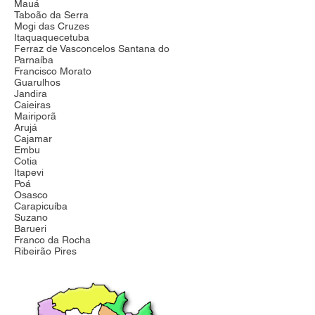
Mauá
Taboão da Serra
Mogi das Cruzes
Itaquaquecetuba
Ferraz de Vasconcelos Santana do
Parnaíba
Francisco Morato
Guarulhos
Jandira
Caieiras
Mairiporã
Arujá
Cajamar
Embu
Cotia
Itapevi
Poá
Osasco
Carapicuíba
Suzano
Barueri
Franco da Rocha
Ribeirão Pires