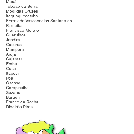
Mauá
Taboão da Serra
Mogi das Cruzes
Itaquaquecetuba
Ferraz de Vasconcelos Santana do
Parnaíba
Francisco Morato
Guarulhos
Jandira
Caieiras
Mairiporã
Arujá
Cajamar
Embu
Cotia
Itapevi
Poá
Osasco
Carapicuíba
Suzano
Barueri
Franco da Rocha
Ribeirão Pires