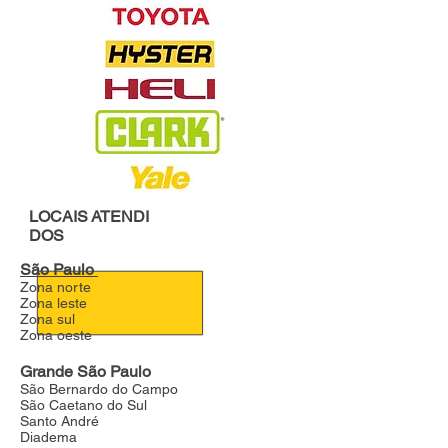
LOCAIS
ATENDI
DOS
São Paulo
Zona norte
Zona leste
Zona sul
Zona oeste
Grande São Paulo
São Bernardo do Campo
São Caetano do Sul
Santo André
Diadema