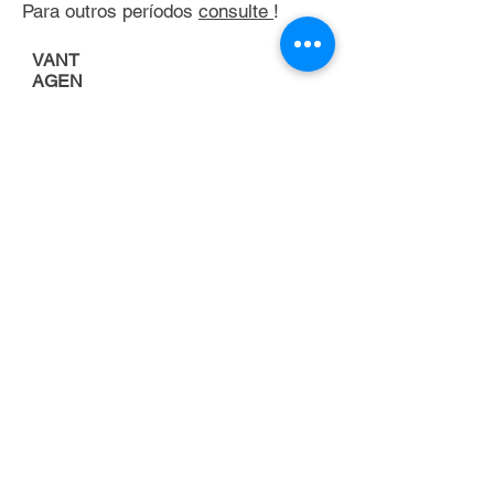
Para outros períodos
consulte
!
VANT
AGEN
S
Porque alugar uma
empilhadeira
FOCO NA
ATIVIDADE
PRINCIPAL DA
EMPRESA