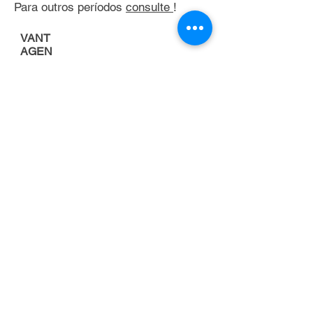
Para outros períodos
consulte
!
VANT
AGEN
S
Porque alugar uma
empilhadeira
FOCO NA
ATIVIDADE
PRINCIPAL DA
EMPRESA