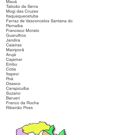
Mauá
Taboão da Serra
Mogi das Cruzes
Itaquaquecetuba
Ferraz de Vasconcelos Santana do
Parnaíba
Francisco Morato
Guarulhos
Jandira
Caieiras
Mairiporã
Arujá
Cajamar
Embu
Cotia
Itapevi
Poá
Osasco
Carapicuíba
Suzano
Barueri
Franco da Rocha
Ribeirão Pires