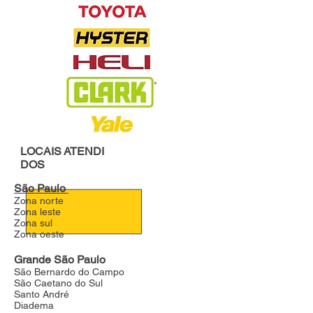
LOCAIS
ATENDI
DOS
São Paulo
Zona norte
Zona leste
Zona sul
Zona oeste
Grande São Paulo
São Bernardo do Campo
São Caetano do Sul
Santo André
Diadema