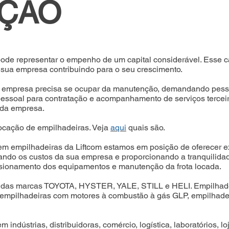
IÇÃO
de representar o empenho de um capital considerável. Esse cap
 sua empresa contribuindo para o seu crescimento.
, a empresa precisa se ocupar da manutenção, demandando pes
 pessoal para contratação e acompanhamento de serviços terceir
l da empresa.
ocação de empilhadeiras. Veja
aqui
quais são.
m empilhadeiras da Liftcom estamos em posição de oferecer ex
ando os custos da sua empresa e proporcionando a tranquilidad
ionamento dos equipamentos e manutenção da frota locada.
das marcas TOYOTA, HYSTER, YALE, STILL e HELI. Empilhadeir
mpilhadeiras com motores à combustão à gás GLP, empilhadeiras 
 indústrias, distribuidoras, comércio, logística, laboratórios, l