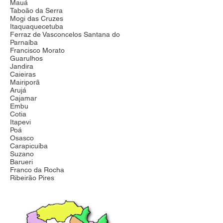
Mauá
Taboão da Serra
Mogi das Cruzes
Itaquaquecetuba
Ferraz de Vasconcelos Santana do
Parnaíba
Francisco Morato
Guarulhos
Jandira
Caieiras
Mairiporã
Arujá
Cajamar
Embu
Cotia
Itapevi
Poá
Osasco
Carapicuíba
Suzano
Barueri
Franco da Rocha
Ribeirão Pires