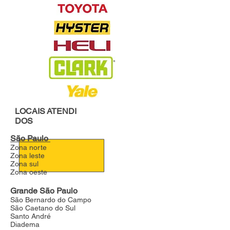
LOCAIS
ATENDI
DOS
São Paulo
Zona norte
Zona leste
Zona sul
Zona oeste
Grande São Paulo
São Bernardo do Campo
São Caetano do Sul
Santo André
Diadema