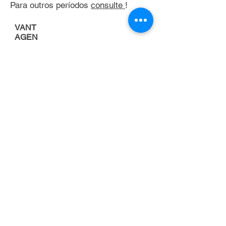
Para outros períodos
consulte
!
VANT
AGEN
S
Porque alugar uma
empilhadeira
FOCO NA
ATIVIDADE
PRINCIPAL DA
EMPRESA