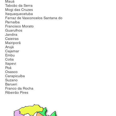
Mauá
Taboão da Serra
Mogi das Cruzes
Itaquaquecetuba
Ferraz de Vasconcelos Santana do
Parnaíba
Francisco Morato
Guarulhos
Jandira
Caieiras
Mairiporã
Arujá
Cajamar
Embu
Cotia
Itapevi
Poá
Osasco
Carapicuíba
Suzano
Barueri
Franco da Rocha
Ribeirão Pires