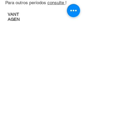
Para outros períodos
consulte
!
VANT
AGEN
S
Porque alugar uma
empilhadeira
FOCO NA
ATIVIDADE
PRINCIPAL DA
EMPRESA