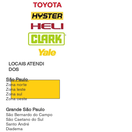
LOCAIS
ATENDI
DOS
São Paulo
Zona norte
Zona leste
Zona sul
Zona oeste
Grande São Paulo
São Bernardo do Campo
São Caetano do Sul
Santo André
Diadema