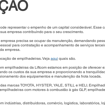
IÇÃO
de representar o empenho de um capital considerável. Esse cap
 sua empresa contribuindo para o seu crescimento.
, a empresa precisa se ocupar da manutenção, demandando pes
 pessoal para contratação e acompanhamento de serviços terceir
l da empresa.
ocação de empilhadeiras. Veja
aqui
quais são.
m empilhadeiras da Liftcom estamos em posição de oferecer ex
ando os custos da sua empresa e proporcionando a tranquilidad
ionamento dos equipamentos e manutenção da frota locada.
das marcas TOYOTA, HYSTER, YALE, STILL e HELI. Empilhadeir
mpilhadeiras com motores à combustão à gás GLP, empilhadeiras 
 indústrias, distribuidoras, comércio, logística, laboratórios, l