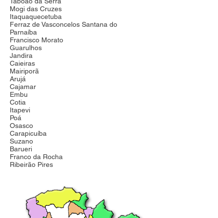
Taboão da Serra
Mogi das Cruzes
Itaquaquecetuba
Ferraz de Vasconcelos Santana do
Parnaíba
Francisco Morato
Guarulhos
Jandira
Caieiras
Mairiporã
Arujá
Cajamar
Embu
Cotia
Itapevi
Poá
Osasco
Carapicuíba
Suzano
Barueri
Franco da Rocha
Ribeirão Pires