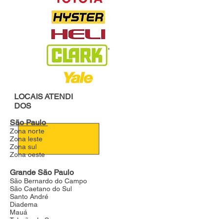
LOCAIS
ATENDI
DOS
São Paulo
Zona norte
Zona leste
Zona sul
Zona oeste
Grande São Paulo
São Bernardo do Campo
São Caetano do Sul
Santo André
Diadema
Mauá