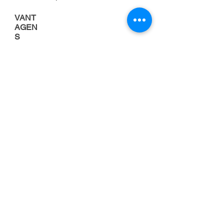
VANT
AGEN
S
Porque alugar uma
empilhadeira
FOCO NA
ATIVIDADE
PRINCIPAL DA
EMPRESA
Cuidar da manutenção de