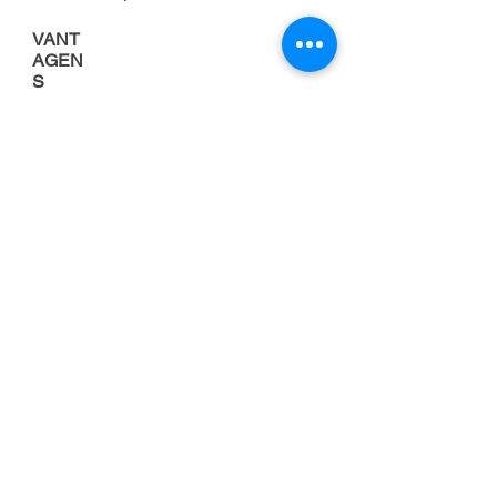
VANT
AGEN
S
Porque alugar uma
empilhadeira
FOCO NA
ATIVIDADE
PRINCIPAL DA
EMPRESA
Cuidar da manutenção de