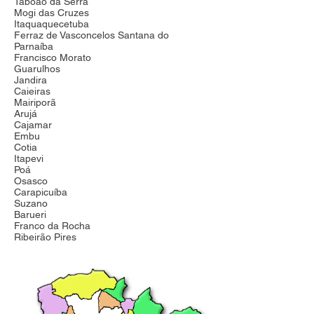
Taboão da Serra
Mogi das Cruzes
Itaquaquecetuba
Ferraz de Vasconcelos Santana do
Parnaíba
Francisco Morato
Guarulhos
Jandira
Caieiras
Mairiporã
Arujá
Cajamar
Embu
Cotia
Itapevi
Poá
Osasco
Carapicuíba
Suzano
Barueri
Franco da Rocha
Ribeirão Pires