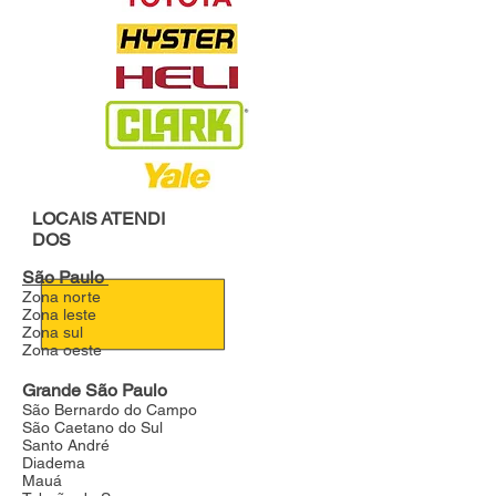
LOCAIS
ATENDI
DOS
São Paulo
Zona norte
Zona leste
Zona sul
Zona oeste
Grande São Paulo
São Bernardo do Campo
São Caetano do Sul
Santo André
Diadema
Mauá