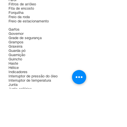
Filtros de ar/óleo
Fita de encosto
Forquilha
Freio da roda
Freio de estacionamento
Garfos
Governor
Grade de segurança
Grampos
Graxeira
Guarda pó
Guarnição
Guincho
Haste
Hélice
Indicadores
Interruptor de pressão do óleo
Interruptor de temperatura
Junta
Junta esférica
Kit de gás
Kit de vedação
Kit para carburação
Kit rodagás
Lâmpada
Lanterna
Lanterna traseira
Lonas