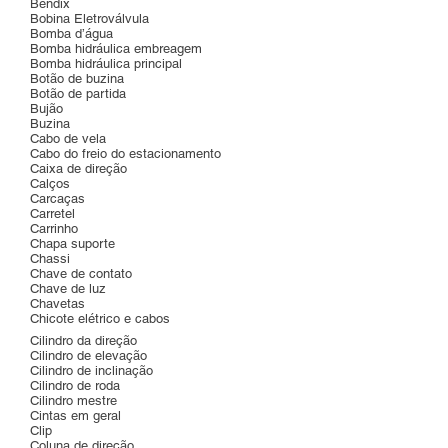
Bendix
Bobina Eletroválvula
Bomba d’água
Bomba hidráulica embreagem
Bomba hidráulica principal
Botão de buzina
Botão de partida
Bujão
Buzina
Cabo de vela
Cabo do freio do estacionamento
Caixa de direção
Calços
Carcaças
Carretel
Carrinho
Chapa suporte
Chassi
Chave de contato
Chave de luz
Chavetas
Chicote elétrico e cabos
Cilindro da direção
Cilindro de elevação
Cilindro de inclinação
Cilindro de roda
Cilindro mestre
Cintas em geral
Clip
Coluna de direção