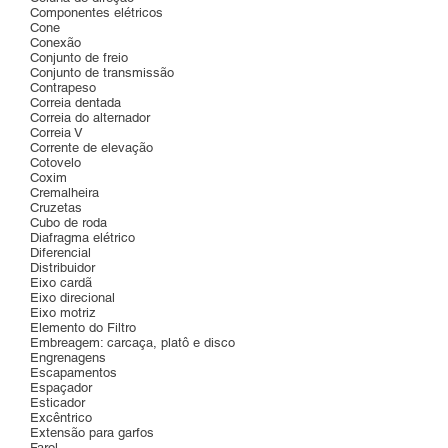
Componentes elétricos
Cone
Conexão
Conjunto de freio
Conjunto de transmissão
Contrapeso
Correia dentada
Correia do alternador
Correia V
Corrente de elevação
Cotovelo
Coxim
Cremalheira
Cruzetas
Cubo de roda
Diafragma elétrico
Diferencial
Distribuidor
Eixo cardã
Eixo direcional
Eixo motriz
Elemento do Filtro
Embreagem: carcaça, platô e disco
Engrenagens
Escapamentos
Espaçador
Esticador
Excêntrico
Extensão para garfos
Farol