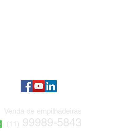
Venda de empilhadeiras
99989-5843
(11)