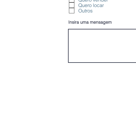
Quero locar
g
Outros
a
t
Insira uma mensagem
ó
r
i
o