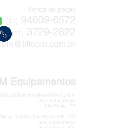
Venda de peças
94609
-6572
(11)
3729-2822
(11)
ftcom@liftcom.com.br
M Equipamentos
ida Luiz Dumont Villares 894, Conj. 4
Jardim São Paulo
São Paulo - SP
Oficina: Avenida Bom Pastor 308 / 321
Jardim Bom Pastor
Santo André - SP