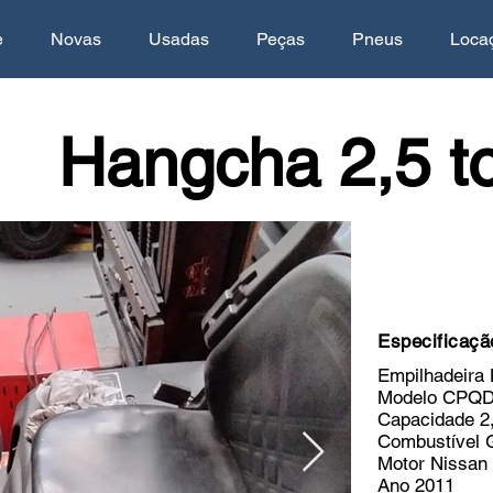
e
Novas
Usadas
Peças
Pneus
Loca
Hangcha 2,5 t
Especificaçã
Empilhadeir
Modelo CPQ
Capacidade 2,
Combustível 
Motor Nissan
Ano 2011