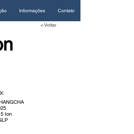
ção
Informações
Contato
< Voltar
on
o:
a HANGCHA
D25
5 ton
GLP