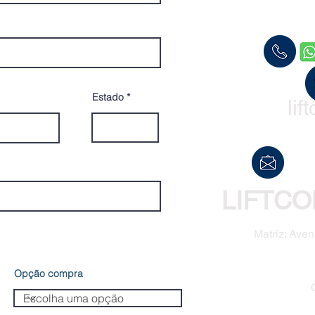
Estado
li
LIFTCO
Matriz: Aven
Opção compra