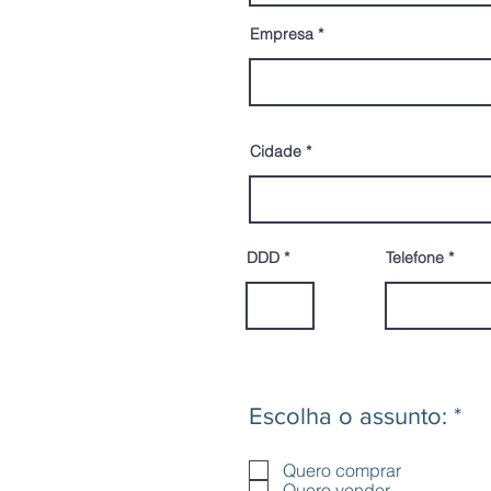
Empresa
Cidade
DDD
Telefone
O
Escolha o assunto:
*
b
r
Quero comprar
i
Quero vender