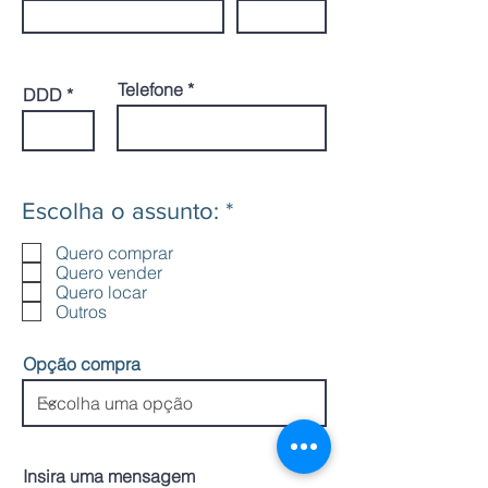
Telefone
DDD
O
Escolha o assunto:
*
b
Quero comprar
r
Quero vender
i
Quero locar
g
Outros
a
t
Opção compra
ó
r
i
o
Insira uma mensagem